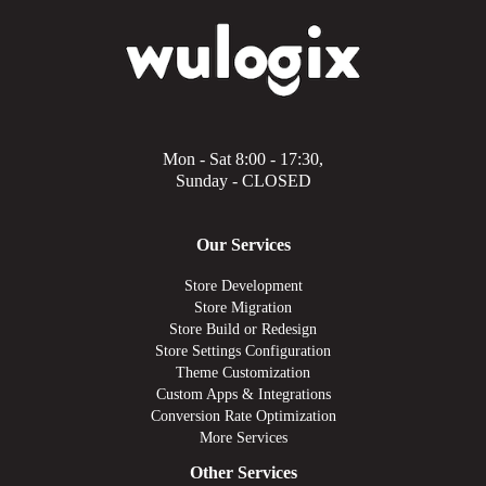
Mon - Sat 8:00 - 17:30,
Sunday - CLOSED
Our Services
Store Development
Store Migration
Store Build or Redesign
Store Settings Configuration
Theme Customization
Custom Apps & Integrations
Conversion Rate Optimization
More Services
Other Services