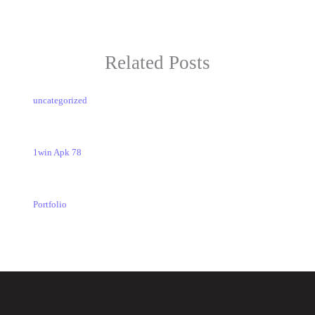
Related Posts
uncategorized
1win Apk 78
Portfolio