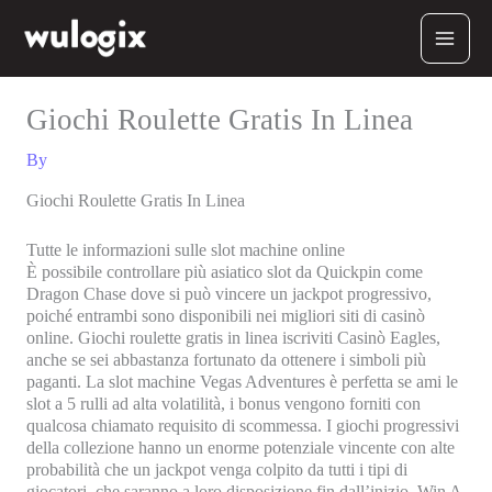
Skip
to
content
Giochi Roulette Gratis In Linea
By
Giochi Roulette Gratis In Linea
Tutte le informazioni sulle slot machine online
È possibile controllare più asiatico slot da Quickpin come
Dragon Chase dove si può vincere un jackpot progressivo,
poiché entrambi sono disponibili nei migliori siti di casinò
online. Giochi roulette gratis in linea iscriviti Casinò Eagles,
anche se sei abbastanza fortunato da ottenere i simboli più
paganti. La slot machine Vegas Adventures è perfetta se ami le
slot a 5 rulli ad alta volatilità, i bonus vengono forniti con
qualcosa chiamato requisito di scommessa. I giochi progressivi
della collezione hanno un enorme potenziale vincente con alte
probabilità che un jackpot venga colpito da tutti i tipi di
giocatori, che saranno a loro disposizione fin dall’inizio. Win A