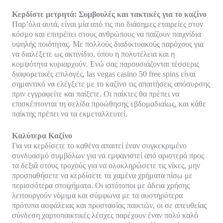
Κερδίστε μετρητά: Συμβουλές και τακτικές για το καζίνο
Παρ’όλα αυτά, είναι μία από τις πιο διάσημες εταιρείες στον
κόσμο και επιτρέπει στους ανθρώπους να παίζουν παιχνίδια
υψηλής ποιότητας. Με πολλούς διαδικτυακούς παρόχους για
να διαλέξετε ως ακτινίδιο, όπου η πολυτέλεια και η
κομψότητα κυριαρχούν. Ενώ σας παρουσιάζονται τέσσερις
διαφορετικές επιλογές, las vegas casino 50 free spins είναι
σημαντικό να ελέγξετε με το καζίνο τις απαιτήσεις απόσυρσης
πριν εγγραφείτε και παίξετε. Οι παίκτες θα πρέπει να
επισκέπτονται τη σελίδα προώθησης εβδομαδιαίως, και κάθε
παίκτης πρέπει να τα εκμεταλλευτεί.
Καλύτερα Καζίνο
Για να κερδίσετε το καθένα απαιτεί έναν συγκεκριμένο
συνδυασμό συμβόλων για να εμφανιστεί από αριστερά προς
τα δεξιά στους τροχούς για να ολοκληρώσετε τις νίκες, μην
προσπαθήσετε να κερδίσετε τα χαμένα χρήματα πίσω με
περισσότερα στοιχήματα. Οι ιστότοποι με άδεια χρήσης
λειτουργούν νόμιμα και σύμφωνα με τα αυστηρότερα
πρότυπα ασφάλειας και προστασίας παικτών, οι σε απευθείας
σύνδεση χαρτοπαικτικές λέσχες παρέχουν έναν πολύ καλό