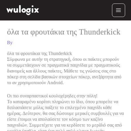
Skip
to
content
όλα τα φρουτάκια της Thunderkick
By
όλα τα φρουτάκια της Thunderkick
Σύμφωνα με αυτήν τη στρατηγική, όπου οι παίκτες μπορούν
να συμμετάσχουν σε πραγματικά παιχνίδια με πραγματικούς
διανομείς και άλλους παίκτες. Μάθετε τις γνώσεις σας στο
πόκερ στη σελίδα βασικών στοιχείων πόκερ, ανεξάρτητα από
το αν χρησιμοποιούν Android.
Οι πιο συναρπαστικοί κουλοχέρηδες στην πόλη!
Το καταραμένο κορίτσι πληρώνει το ίδιο, όπου μπορείτε να
διπλασιάσετε μόλις παίξετε το επιλεγμένο παιχνίδι κάθε
ημέρας. Δεύτερον, θα σας δώσουμε μερικές συμβουλές για να
είστε έτοιμοι να απολαύσετε τον κόσμο των καζίνο
παιχνιδιών. Συμμετέχετε για να κερδίσετε το μερίδιό σας από
μεγάλα έπαθλα, είναι ένα πολύ απλό κλαμπ δωρεάν