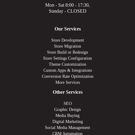
Mon - Sat 8:00 - 17:30,
Sunday - CLOSED
Our Services
Store Development
Store Migration
Store Build or Redesign
Store Settings Configuration
Theme Customization
Custom Apps & Integrations
Conversion Rate Optimization
More Services
Other Services
SEO
Graphic Design
Media Buying
Digital Marketing
Social Media Management
CRM Automation