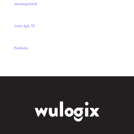
uncategorized
1win Apk 78
Portfolio