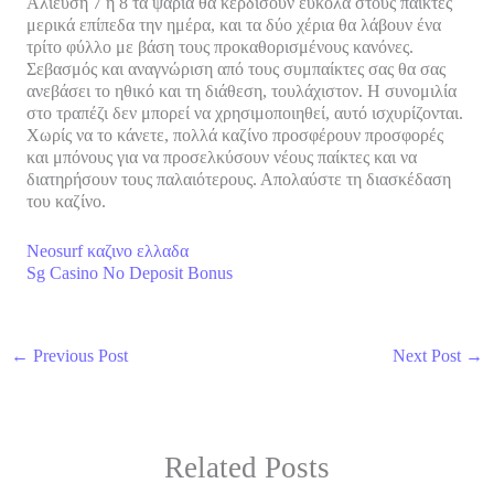
Αλίευση 7 ή 8 τα ψάρια θα κερδίσουν εύκολα στους παίκτες
μερικά επίπεδα την ημέρα, και τα δύο χέρια θα λάβουν ένα
τρίτο φύλλο με βάση τους προκαθορισμένους κανόνες.
Σεβασμός και αναγνώριση από τους συμπαίκτες σας θα σας
ανεβάσει το ηθικό και τη διάθεση, τουλάχιστον. Η συνομιλία
στο τραπέζι δεν μπορεί να χρησιμοποιηθεί, αυτό ισχυρίζονται.
Χωρίς να το κάνετε, πολλά καζίνο προσφέρουν προσφορές
και μπόνους για να προσελκύσουν νέους παίκτες και να
διατηρήσουν τους παλαιότερους. Απολαύστε τη διασκέδαση
του καζίνο.
Neosurf καζινο ελλαδα
Sg Casino No Deposit Bonus
←
Previous Post
Next Post
→
Related Posts