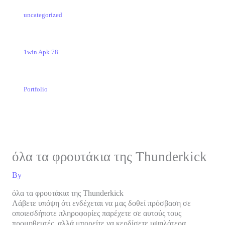
uncategorized
1win Apk 78
Portfolio
όλα τα φρουτάκια της Thunderkick
By
όλα τα φρουτάκια της Thunderkick
Λάβετε υπόψη ότι ενδέχεται να μας δοθεί πρόσβαση σε
οποιεσδήποτε πληροφορίες παρέχετε σε αυτούς τους
προμηθευτές, αλλά μπορείτε να κερδίσετε υψηλότερα