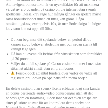
Att navigera bonusvillkor är en nyckelfaktor för att maximera
värdet av erbjudanden på casino on the internet utan svensk
spellicens. Dessa krav rage hur många gånger en spelare måste
satsa bonusbeloppet innan ett uttag kan göras. Låga
omsättningskrav, exempelvis 10x, är mer fördelaktiga än högre
krav som kan nå uppe till 50x.
Du kan begränsa ditt spelande below en period då du
känner att du behöver stödet lite mer och sedan återgå till
vanligt läge igen.
Då kan du eventuellt befrias från vinstskatten som forefalder
på 30 procent.
Väljer du att bli spelare på Casoo casino kommer i med stor
säkerhet aldrig att stå utan en grym bonus.
Försök dock att alltid fundera över varför du valde att
registrera drill down på Spelpaus från första början.
En delete casinon utan svensk licens erbjuder idag sina kunder
en bonus bestående audio-video bonuspengar utan att det
behövs göra en insättning. Dock innebär det även att spelare
sitter på större ansvar för att kontrollera deras spelvanor.
Neosurf är ett förbetalkort och erbjuder trygga o privata