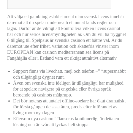
Att välja ett gambling establishment utan svensk licens innebär
däremot att du spelar underneath ett annat lands regler och
lagar. Därför är de viktigt att kontrollera vilken licens casinot
har och hur seriös licensmyndigheten är. Om du vill ha trygghet
6 tillgång till Spelpaus är svenska casinon ett bättre val. Är du
däremot ute efter frihet, variation och skattefria vinster inom
EUROPEAN kan casinon mediterranean sea licens på
Fanghiglia eller i Estland vara ett riktigt attraktivt alternativ.
Support finns via livechatt, mejl och telefon –” “supersnabbt
och tillgängligt dygnet runt.
Även om svenska inte ideligen är tillgängligt, har mulighed
for at spelare navigera på engelska eller övriga språk
beroende på casinots målgrupp.
Det bör noteras att antalet offline-spelare har ökat dramatiskt
för första gången de sista åren, precis efter införandet av
living room nya lagen.
Eftersom nya casinon” “lanseras kontinuerligt är detta en
lösning och är svår att lyckas helt stoppa.