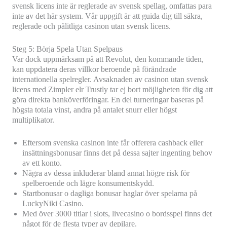
svensk licens inte är reglerade av svensk spellag, omfattas para
inte av det här system. Vår uppgift är att guida dig till säkra,
reglerade och pålitliga casinon utan svensk licens.
Steg 5: Börja Spela Utan Spelpaus
Var dock uppmärksam på att Revolut, den kommande tiden,
kan uppdatera deras villkor beroende på förändrade
internationella spelregler. Avsaknaden av casinon utan svensk
licens med Zimpler elr Trustly tar ej bort möjligheten för dig att
göra direkta banköverföringar. En del turneringar baseras på
högsta totala vinst, andra på antalet snurr eller högst
multiplikator.
Eftersom svenska casinon inte får offerera cashback eller
insättningsbonusar finns det på dessa sajter ingenting behov
av ett konto.
Några av dessa inkluderar bland annat högre risk för
spelberoende och lägre konsumentskydd.
Startbonusar o dagliga bonusar haglar över spelarna på
LuckyNiki Casino.
Med över 3000 titlar i slots, livecasino o bordsspel finns det
något för de flesta typer av depilare.