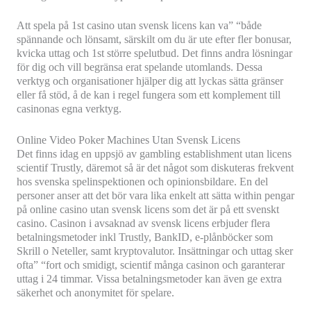
Att spela på 1st casino utan svensk licens kan va” “både
spännande och lönsamt, särskilt om du är ute efter fler bonusar,
kvicka uttag och 1st större spelutbud. Det finns andra lösningar
för dig och vill begränsa erat spelande utomlands. Dessa
verktyg och organisationer hjälper dig att lyckas sätta gränser
eller få stöd, å de kan i regel fungera som ett komplement till
casinonas egna verktyg.
Online Video Poker Machines Utan Svensk Licens
Det finns idag en uppsjö av gambling establishment utan licens
scientif Trustly, däremot så är det något som diskuteras frekvent
hos svenska spelinspektionen och opinionsbildare. En del
personer anser att det bör vara lika enkelt att sätta within pengar
på online casino utan svensk licens som det är på ett svenskt
casino. Casinon i avsaknad av svensk licens erbjuder flera
betalningsmetoder inkl Trustly, BankID, e-plånböcker som
Skrill o Neteller, samt kryptovalutor. Insättningar och uttag sker
ofta” “fort och smidigt, scientif många casinon och garanterar
uttag i 24 timmar. Vissa betalningsmetoder kan även ge extra
säkerhet och anonymitet för spelare.