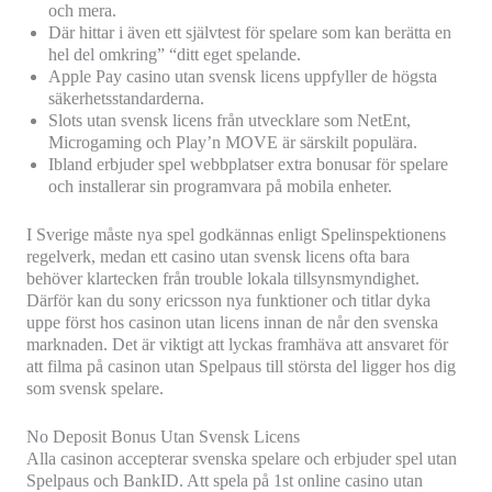
och mera.
Där hittar i även ett självtest för spelare som kan berätta en
hel del omkring” “ditt eget spelande.
Apple Pay casino utan svensk licens uppfyller de högsta
säkerhetsstandarderna.
Slots utan svensk licens från utvecklare som NetEnt,
Microgaming och Play’n MOVE är särskilt populära.
Ibland erbjuder spel webbplatser extra bonusar för spelare
och installerar sin programvara på mobila enheter.
I Sverige måste nya spel godkännas enligt Spelinspektionens
regelverk, medan ett casino utan svensk licens ofta bara
behöver klartecken från trouble lokala tillsynsmyndighet.
Därför kan du sony ericsson nya funktioner och titlar dyka
uppe först hos casinon utan licens innan de når den svenska
marknaden. Det är viktigt att lyckas framhäva att ansvaret för
att filma på casinon utan Spelpaus till största del ligger hos dig
som svensk spelare.
No Deposit Bonus Utan Svensk Licens
Alla casinon accepterar svenska spelare och erbjuder spel utan
Spelpaus och BankID. Att spela på 1st online casino utan