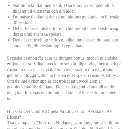
När du bekräftat med BankID så kommer Zimpler att få
tillgång till ditt namn och din ålder.
Du måste deklarera dem som inkomst av kapital och betala
30 % skatt.
Det är heller ej tillåtet för dem aktörer att marknadsföra sig
direkt until svenska spelare.
Detta är ett frivilligt verktyg, vilket innebär att du bara kan
anmäla dig till uteslutning på egen hand.
Svenska casinon får bara ge durante bonus, medan utländska
erbjuder flera. Vilka utvecklare som är tillgängliga beror helt på
casinot o dess licensavtal. Du märker snabbt om något saknas
genom att logga within och söka efter spelet i casinots lobby.
Om de inte dyker upp är det troligt att utvecklaren är
geoblockerad för ditt land. Det är viktigt att känna till att ditt
uttag kan försenas om du inte har skickat inside dokumenten i
tid.
Hur Går Det Until Att Spela På Ett Casino I Avsaknad Av
Licens?
Två exempel är Flykk och Nodapay, som fungerar särskilt bra
om ni har konto hos neobanker som Revolut, N26 eller Clever.