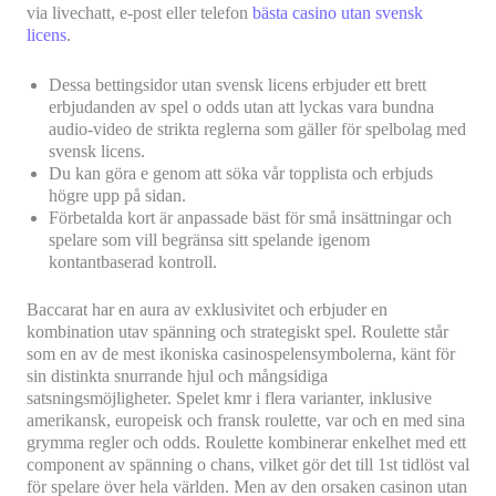
via livechatt, e-post eller telefon
bästa casino utan svensk
licens
.
Dessa bettingsidor utan svensk licens erbjuder ett brett
erbjudanden av spel o odds utan att lyckas vara bundna
audio-video de strikta reglerna som gäller för spelbolag med
svensk licens.
Du kan göra e genom att söka vår topplista och erbjuds
högre upp på sidan.
Förbetalda kort är anpassade bäst för små insättningar och
spelare som vill begränsa sitt spelande igenom
kontantbaserad kontroll.
Baccarat har en aura av exklusivitet och erbjuder en
kombination utav spänning och strategiskt spel. Roulette står
som en av de mest ikoniska casinospelensymbolerna, känt för
sin distinkta snurrande hjul och mångsidiga
satsningsmöjligheter. Spelet kmr i flera varianter, inklusive
amerikansk, europeisk och fransk roulette, var och en med sina
grymma regler och odds. Roulette kombinerar enkelhet med ett
component av spänning o chans, vilket gör det till 1st tidlöst val
för spelare över hela världen. Men av den orsaken casinon utan