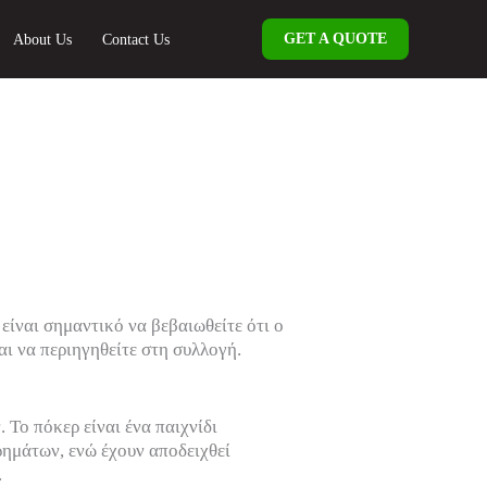
GET A QUOTE
About Us
Contact Us
είναι σημαντικό να βεβαιωθείτε ότι ο
αι να περιηγηθείτε στη συλλογή.
 Το πόκερ είναι ένα παιχνίδι
ρημάτων, ενώ έχουν αποδειχθεί
.