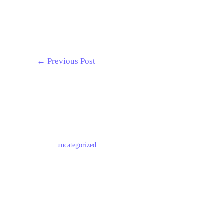
←
Previous Post
uncategorized