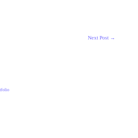
Next Post
→
tfolio