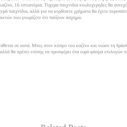
καζίνο, 16 εστιατόρια. Τυχερα παιχνιδια κουλοχερηδες θα συνε
χερά παιχνίδια, αλλά για να κερδίσετε χρήματα θα έχετε περισσ
αικτών που γνωρίζετε ότι παίζουν άσχημα.
 κάθεται σε αυτά. Μπες στον κόσμο του καζίνο και νιώσε τη δρά
, αλλά θα πρέπει επίσης να προσφέρει ένα ευρύ φάσμα επιλογών 