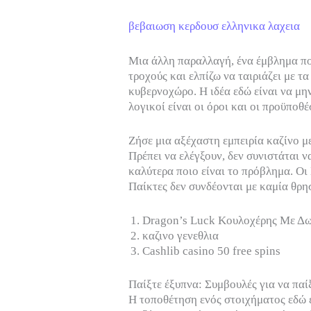
βεβαιωση κερδουσ ελληνικα λαχεια
Μια άλλη παραλλαγή, ένα έμβλημα που
τροχούς και ελπίζω να ταιριάζει με 
κυβερνοχώρο. Η ιδέα εδώ είναι να μην
λογικοί είναι οι όροι και οι προϋποθ
Ζήσε μια αξέχαστη εμπειρία καζίνο μ
Πρέπει να ελέγξουν, δεν συνιστάται 
καλύτερα ποιο είναι το πρόβλημα. Οι
Παίκτες δεν συνδέονται με καμία θρη
Dragon’s Luck Κουλοχέρης Με Δ
καζινο γενεθλια
Cashlib casino 50 free spins
Παίξτε έξυπνα: Συμβουλές για να παί
Η τοποθέτηση ενός στοιχήματος εδώ ε