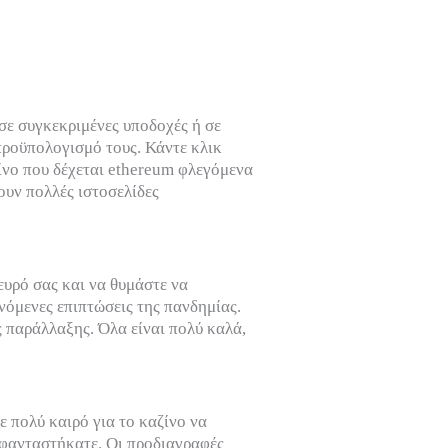
σε συγκεκριμένες υποδοχές ή σε
προϋπολογισμό τους. Κάντε κλικ
ίνο που δέχεται ethereum φλεγόμενα
ουν πολλές ιστοσελίδες
λευρό σας και να θυμάστε να
νόμενες επιπτώσεις της πανδημίας.
ς παράλλαξης. Όλα είναι πολύ καλά,
ε πολύ καιρό για το καζίνο να
ς φανταστήκατε. Οι προδιαγραφές