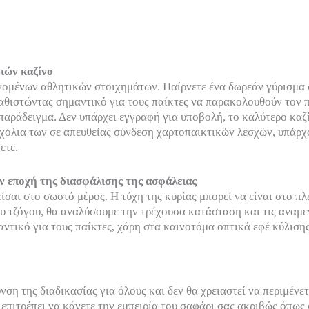
ιών καζίνο
ανομένων αθλητικών στοιχημάτων. Παίρνετε ένα δωρεάν γύρισμα 
θιστώντας σημαντικό για τους παίκτες να παρακολουθούν τον 
παράδειγμα. Δεν υπάρχει εγγραφή για υποβολή, το καλύτερο καζ
χόλια των σε απευθείας σύνδεση χαρτοπαικτικών λεσχών, υπάρχ
ετε.
ν εποχή της διασφάλισης της ασφάλειας
είσαι στο σωστό μέρος. Η τύχη της κυρίας μπορεί να είναι στο π
ου τζόγου, θα αναλύσουμε την τρέχουσα κατάσταση και τις αναμε
αντικό για τους παίκτες, χάρη στα καινοτόμα οπτικά εφέ κύλιση
νση της διαδικασίας για όλους και δεν θα χρειαστεί να περιμένετ
ς επιτρέπει να κάνετε την εμπειρία του σαφάρι σας ακριβώς όπω