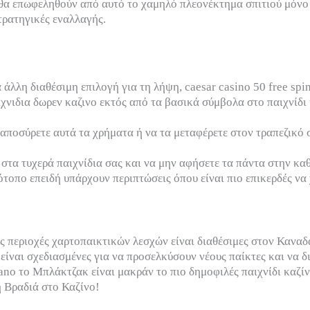
ς θα επωφεληθούν από αυτό το χαμηλό πλεονέκτημα σπιτιού μόν
στρατηγικές εναλλαγής.
α άλλη διαθέσιμη επιλογή για τη λήψη, caesar casino 50 free spi
χνιδια δωρεν καζινο εκτός από τα βασικά σύμβολα στο παιχνίδι 
 αποσύρετε αυτά τα χρήματα ή να τα μεταφέρετε στον τραπεζικό
 στα τυχερά παιχνίδια σας και να μην αφήσετε τα πάντα στην καθ
ότοπο επειδή υπάρχουν περιπτώσεις όπου είναι πιο επικερδές να
ές περιοχές χαρτοπαικτικών λεσχών είναι διαθέσιμες στον Καναδά
ς είναι σχεδιασμένες για να προσελκύσουν νέους παίκτες και να 
dano το Μπλάκτζακ είναι μακράν το πιο δημοφιλές παιχνίδι καζί
 Βραδιά στο Καζίνο!