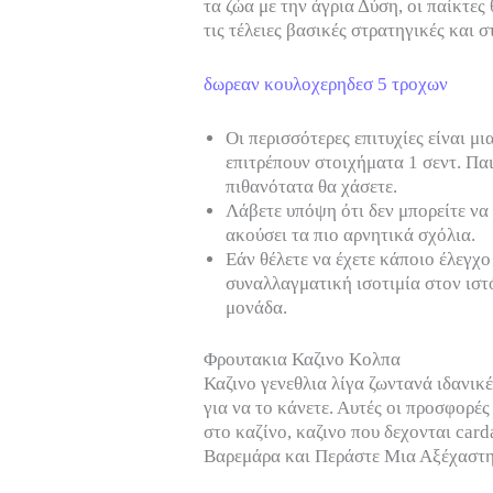
τα ζώα με την άγρια Δύση, οι παίκτε
τις τέλειες βασικές στρατηγικές και 
δωρεαν κουλοχερηδεσ 5 τροχων
Οι περισσότερες επιτυχίες είναι μι
επιτρέπουν στοιχήματα 1 σεντ. Παι
πιθανότατα θα χάσετε.
Λάβετε υπόψη ότι δεν μπορείτε να
ακούσει τα πιο αρνητικά σχόλια.
Εάν θέλετε να έχετε κάποιο έλεγχο
συναλλαγματική ισοτιμία στον ιστ
μονάδα.
Φρουτακια Καζινο Κολπα
Καζινο γενεθλια λίγα ζωντανά ιδανικ
για να το κάνετε. Αυτές οι προσφορέ
στο καζίνο, καζινο που δεχονται car
Βαρεμάρα και Περάστε Μια Αξέχαστη