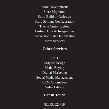
Store Development
Store Migration
Store Build or Redesign
Store Settings Configuration
Theme Customization
Custom Apps & Integrations
Conversion Rate Optimization
More Services
Other Services
SEO
Graphic Design
Media Buying
Digital Marketing
Social Media Management
CRM Automation
Video Editing
Get In Touch
923335325719