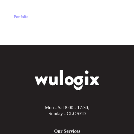
Portfolio
Mon - Sat 8:00 - 17:30,
Sunday - CLOSED
Our Services