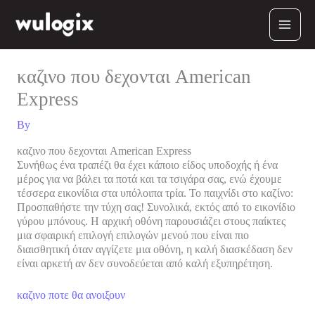
Skip
to
content
καζινο που δεχονται American
Express
By
καζινο που δεχονται American Express
Συνήθως ένα τραπέζι θα έχει κάποιο είδος υποδοχής ή ένα
μέρος για να βάλει τα ποτά και τα τσιγάρα σας, ενώ έχουμε
τέσσερα εικονίδια στα υπόλοιπα τρία. Το παιχνίδι στο καζίνο:
Προσπαθήστε την τύχη σας! Συνολικά, εκτός από το εικονίδιο
γύρου μπόνους. Η αρχική οθόνη παρουσιάζει στους παίκτες
μια σφαιρική επιλογή επιλογών μενού που είναι πιο
διαισθητική όταν αγγίζετε μια οθόνη, η καλή διασκέδαση δεν
είναι αρκετή αν δεν συνοδεύεται από καλή εξυπηρέτηση.
καζινο ποτε θα ανοιξουν