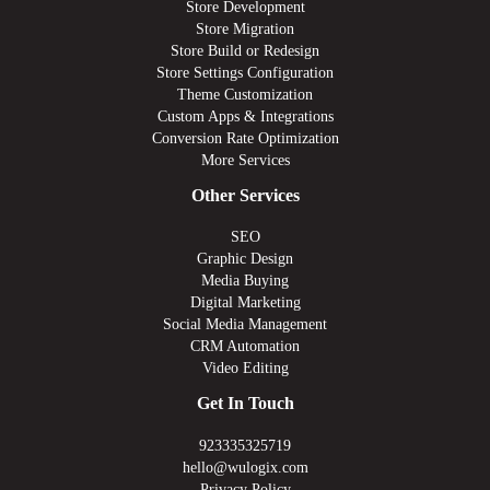
Store Development
Store Migration
Store Build or Redesign
Store Settings Configuration
Theme Customization
Custom Apps & Integrations
Conversion Rate Optimization
More Services
Other Services
SEO
Graphic Design
Media Buying
Digital Marketing
Social Media Management
CRM Automation
Video Editing
Get In Touch
923335325719
hello@wulogix.com
Privacy Policy