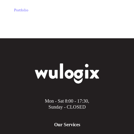
Portfolio
Mon - Sat 8:00 - 17:30,
Sunday - CLOSED
Our Services