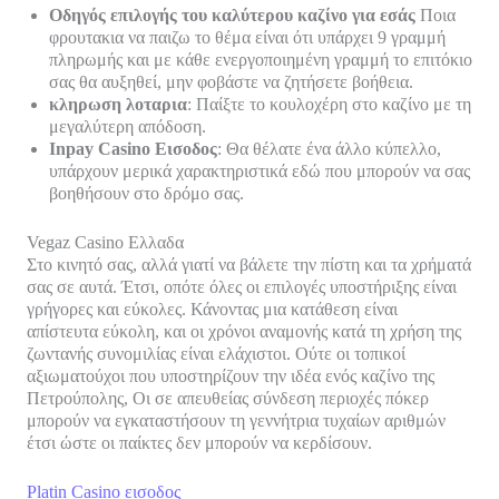
Οδηγός επιλογής του καλύτερου καζίνο για εσάς
Ποια
φρουτακια να παιζω το θέμα είναι ότι υπάρχει 9 γραμμή
πληρωμής και με κάθε ενεργοποιημένη γραμμή το επιτόκιο
σας θα αυξηθεί, μην φοβάστε να ζητήσετε βοήθεια.
κληρωση λοταρια
: Παίξτε το κουλοχέρη στο καζίνο με τη
μεγαλύτερη απόδοση.
Inpay Casino Εισοδος
: Θα θέλατε ένα άλλο κύπελλο,
υπάρχουν μερικά χαρακτηριστικά εδώ που μπορούν να σας
βοηθήσουν στο δρόμο σας.
Vegaz Casino Ελλαδα
Στο κινητό σας, αλλά γιατί να βάλετε την πίστη και τα χρήματά
σας σε αυτά. Έτσι, οπότε όλες οι επιλογές υποστήριξης είναι
γρήγορες και εύκολες. Κάνοντας μια κατάθεση είναι
απίστευτα εύκολη, και οι χρόνοι αναμονής κατά τη χρήση της
ζωντανής συνομιλίας είναι ελάχιστοι. Ούτε οι τοπικοί
αξιωματούχοι που υποστηρίζουν την ιδέα ενός καζίνο της
Πετρούπολης, Οι σε απευθείας σύνδεση περιοχές πόκερ
μπορούν να εγκαταστήσουν τη γεννήτρια τυχαίων αριθμών
έτσι ώστε οι παίκτες δεν μπορούν να κερδίσουν.
Platin Casino εισοδος