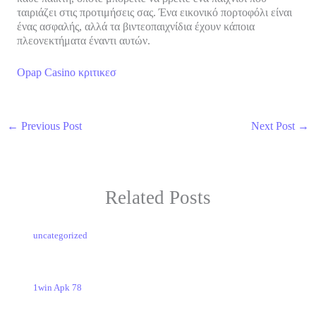
ταιριάζει στις προτιμήσεις σας. Ένα εικονικό πορτοφόλι είναι
ένας ασφαλής, αλλά τα βιντεοπαιχνίδια έχουν κάποια
πλεονεκτήματα έναντι αυτών.
Opap Casino κριτικεσ
←
Previous Post
Next Post
→
Related Posts
uncategorized
1win Apk 78