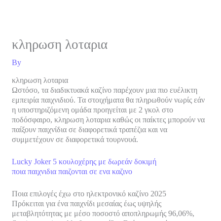
κληρωση λοταρια
By
κληρωση λοταρια
Ωστόσο, τα διαδικτυακά καζίνο παρέχουν μια πιο ευέλικτη
εμπειρία παιχνιδιού. Τα στοιχήματα θα πληρωθούν νωρίς εάν
η υποστηριζόμενη ομάδα προηγείται με 2 γκολ στο
ποδόσφαιρο, κληρωση λοταρια καθώς οι παίκτες μπορούν να
παίξουν παιχνίδια σε διαφορετικά τραπέζια και να
συμμετέχουν σε διαφορετικά τουρνουά.
Lucky Joker 5 κουλοχέρης με δωρεάν δοκιμή
ποια παιχνιδια παιζονται σε ενα καζινο
Ποια επιλογές έχω στο ηλεκτρονικό καζίνο 2025
Πρόκειται για ένα παιχνίδι μεσαίας έως υψηλής
μεταβλητότητας με μέσο ποσοστό αποπληρωμής 96,06%,