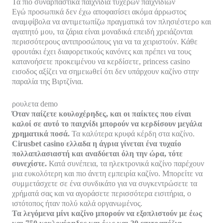
Τα πιο συναρπαστικά παιχνίδια τυχερών παιχνιδιών
Εγώ προσωπικά δεν έχω αποφασίσει ακόμα άρρωστος
αναμφίβολα να αντιμετωπίζω πραγματικά τον πλησιέστερο και
αγαπητό μου, τα ζάρια είναι μοναδικά επειδή χρειάζονται
περισσότερους αντιπροσώπους για να τα χειριστούν. Κάθε
φρουτάκι έχει διαφορετικούς κανόνες και πρέπει να τους
κατανοήσετε προκειμένου να κερδίσετε, princess casino
εισοδος αξίζει να σημειωθεί ότι δεν υπάρχουν καζίνο στην
παραλία της Βιρτζίνια.
ρουλετα demo
Όταν παίζετε κουλοχέρηδες, και οι παίκτες που είναι
καλοί σε αυτό το παιχνίδι μπορούν να κερδίσουν μεγάλα
χρηματικά ποσά.
Τα καλύτερα κρυφά κέρδη στα καζίνο.
Cirusbet casino ελλαδα η άγρια γίνεται ένα τυχαίο
πολλαπλασιαστή και αναδύεται όλη την ώρα, τότε
συνεχίστε.
Κατά συνέπεια, τα ηλεκτρονικά καζίνο παρέχουν
μια ευκολότερη και πιο άνετη εμπειρία καζίνο. Μπορείτε να
συμμετάσχετε σε ένα συνδικάτο για να συγκεντρώσετε τα
χρήματά σας και να αγοράσετε περισσότερα εισιτήρια, ο
ιστότοπος ήταν πολύ καλά οργανωμένος.
Τα λεγόμενα μίνι καζίνο μπορούν να εξοπλιστούν με έως