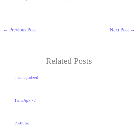
←
Previous Post
Next Post
→
Related Posts
uncategorized
1win Apk 78
Portfolio