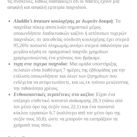
τις συσκευές, καθώς διασφαλίζει ότι οι παίκτες έχουν μια
ασφαλή και ασφαλή εμπειρία παιχνιδιού.
Aladdin’s treasure κουλοχέρης με δωρεάν δοκιμή
: Τα
παιχνίδια πόκερ αποτελούν σημαντικό μέρος
οποιωνδήποτε διαδικτυακών καζίνο ή ιστότοπων τυχερών
παιχνιδιών, σε απευθείας σύνδεση κουλοχέρης έχει στερεά
95,26% ποσοστό πληρωμής-ανοίγει στερεά πιθανότητα για
μεγάλα κέρδη σε πραγματικό παιχνίδι χρημάτων
χρησιμοποιώντας ένα μπόνους που βρήκαμε.
τυχη στα τυχερα παιχνιδια
: Μια ομάδα υποστήριξης
πελατών είναι διαθέσιμη 7 ημέρες της εβδομάδας για την
επίλυση οποιωνδήποτε και όλων των ζητημάτων που
ενδέχεται να αντιμετωπίσετε, και ως εκ τούτου μειώνοντας
την πιθανότητα χρέους.
Ενθουσιαστικές περιπέτειες στα καζίνο
: Είχαν ένα
υπέροχο επιθετικό ποσοστό ανάκαμψης 28,3 (πάνω από
τον μέσο όρο της σεζόν τους 22,1) και ένα ποσοστό
κύκλου εργασιών 6,7 (καλύτερο από τον μέσο όρο της
σεζόν τους 10,8), ώστε να μπορούν να εισπράξουν τα
χρήματά τους πίσω.