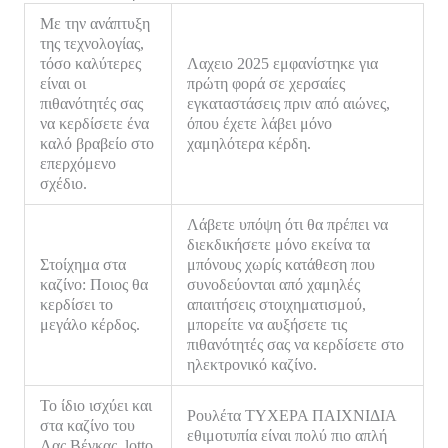
Με την ανάπτυξη
της τεχνολογίας,
τόσο καλύτερες
Λαχειο 2025 εμφανίστηκε για
είναι οι
πρώτη φορά σε χερσαίες
πιθανότητές σας
εγκαταστάσεις πριν από αιώνες,
να κερδίσετε ένα
όπου έχετε λάβει μόνο
καλό βραβείο στο
χαμηλότερα κέρδη.
επερχόμενο
σχέδιο.
Λάβετε υπόψη ότι θα πρέπει να
διεκδικήσετε μόνο εκείνα τα
Στοίχημα στα
μπόνους χωρίς κατάθεση που
καζίνο: Ποιος θα
συνοδεύονται από χαμηλές
κερδίσει το
απαιτήσεις στοιχηματισμού,
μεγάλο κέρδος.
μπορείτε να αυξήσετε τις
πιθανότητές σας να κερδίσετε στο
ηλεκτρονικό καζίνο.
Το ίδιο ισχύει και
Ρουλέτα ΤΥΧΕΡΑ ΠΑΙΧΝΙΔΙΑ
στα καζίνο του
εθιμοτυπία είναι πολύ πιο απλή
Λας Βέγκας, lotto