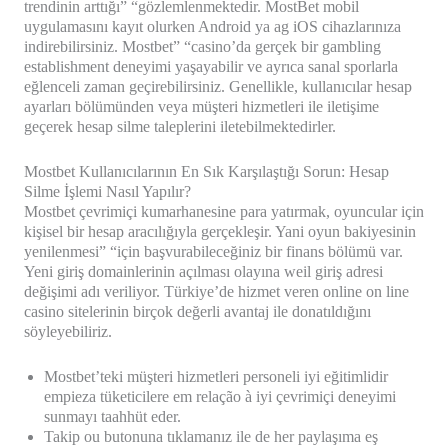
trendinin arttığı” “gözlemlenmektedir. MostBet mobil
uygulamasını kayıt olurken Android ya ag iOS cihazlarınıza
indirebilirsiniz. Mostbet” “casino’da gerçek bir gambling
establishment deneyimi yaşayabilir ve ayrıca sanal sporlarla
eğlenceli zaman geçirebilirsiniz. Genellikle, kullanıcılar hesap
ayarları bölümünden veya müşteri hizmetleri ile iletişime
geçerek hesap silme taleplerini iletebilmektedirler.
Mostbet Kullanıcılarının En Sık Karşılaştığı Sorun: Hesap
Silme İşlemi Nasıl Yapılır?
Mostbet çevrimiçi kumarhanesine para yatırmak, oyuncular için
kişisel bir hesap aracılığıyla gerçekleşir. Yani oyun bakiyesinin
yenilenmesi” “için başvurabileceğiniz bir finans bölümü var.
Yeni giriş domainlerinin açılması olayına weil giriş adresi
değişimi adı veriliyor. Türkiye’de hizmet veren online on line
casino sitelerinin birçok değerli avantaj ile donatıldığını
söyleyebiliriz.
Mostbet’teki müşteri hizmetleri personeli iyi eğitimlidir
empieza tüketicilere em relação à iyi çevrimiçi deneyimi
sunmayı taahhüt eder.
Takip ou butonuna tıklamanız ile de her paylaşıma eş