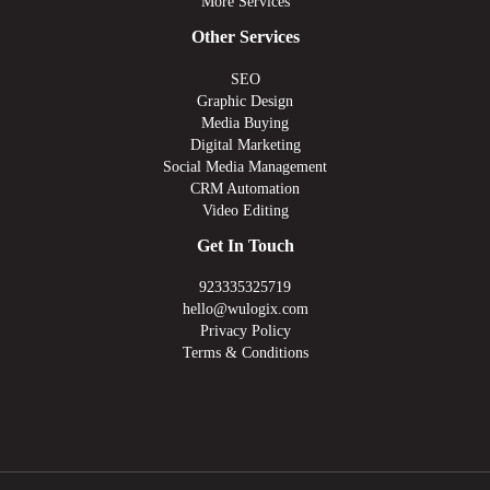
More Services
Other Services
SEO
Graphic Design
Media Buying
Digital Marketing
Social Media Management
CRM Automation
Video Editing
Get In Touch
923335325719
hello@wulogix.com
Privacy Policy
Terms & Conditions