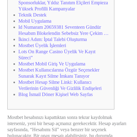
Sponsorluklar, Yıldız Tanıtım Elçileri Empieza
Yüksek Profilli Kampanyalar
Teknik Destek
Mobil Uygulama
Id Numaram 20659381 Seventeen Gündür
Hesabım Blokelendin Sebebsiz Yere Çekim …
İkinci Adım: İptal Talebi Oluşturma
Mostbet Üyelik İşlemleri
Lots On Range Casino Üyelik Ve Kayıt
Süreci”
Mostbet Mobil Giriş Ve Uygulama
Mostbet Kullanıcılarına Özgür Seçenekler
Sunarak Kayıt Silme İmkanı Tanıyor
Mostbet Hesap Silme Linki: Kullanıcı
Verilerinin Güvenliği Ve Gizlilik Endişeleri
Blog İsmail Döner Kişisel Web Sayfas
Mostbet hesabınızı kapattıktan sonra tekrar kaydolmak
isterseniz, yeni bir hesap açmanız gerekecektir. Hesap ayarları
sayfasında, “Hesabımı Sil” veya benzer bir seçenek
bulunacaktır. Bir onay mesajı alabilirsiniz, bu durumda