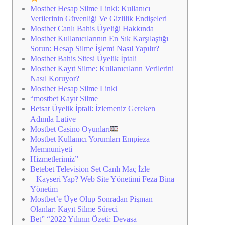
Mostbet Hesap Silme Linki: Kullanıcı
Verilerinin Güvenliği Ve Gizlilik Endişeleri
Mostbet Canlı Bahis Üyeliği Hakkında
Mostbet Kullanıcılarının En Sık Karşılaştığı
Sorun: Hesap Silme İşlemi Nasıl Yapılır?
Mostbet Bahis Sitesi Üyelik İptali
Mostbet Kayıt Silme: Kullanıcıların Verilerini
Nasıl Koruyor?
Mostbet Hesap Silme Linki
“mostbet Kayıt Silme
Betsat Üyelik İptali: İzlemeniz Gereken
Adımla Lative
Mostbet Casino Oyunları
Mostbet Kullanıcı Yorumları Empieza
Memnuniyeti
Hizmetlerimiz”
Betebet Television Set Canlı Maç İzle
– Kayseri Yap? Web Site Yönetimi Feza Bina
Yönetim
Mostbet’e Üye Olup Sonradan Pişman
Olanlar: Kayıt Silme Süreci
Bet” “2022 Yılının Özeti: Devasa