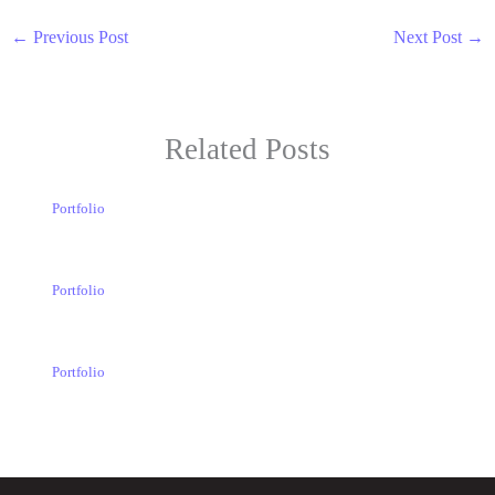
←
Previous Post
Next Post
→
Related Posts
Portfolio
Portfolio
Portfolio