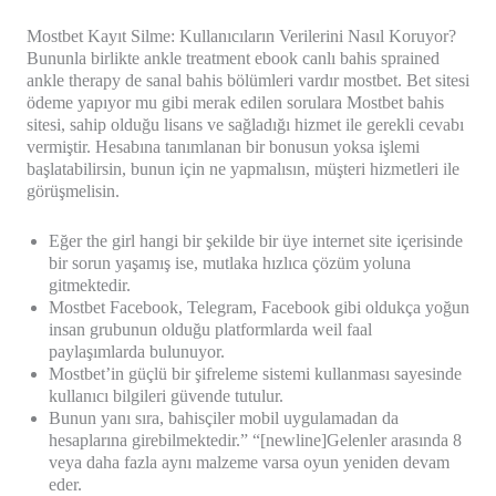
Mostbet Kayıt Silme: Kullanıcıların Verilerini Nasıl Koruyor?
Bununla birlikte ankle treatment ebook canlı bahis sprained
ankle therapy de sanal bahis bölümleri vardır mostbet. Bet sitesi
ödeme yapıyor mu gibi merak edilen sorulara Mostbet bahis
sitesi, sahip olduğu lisans ve sağladığı hizmet ile gerekli cevabı
vermiştir. Hesabına tanımlanan bir bonusun yoksa işlemi
başlatabilirsin, bunun için ne yapmalısın, müşteri hizmetleri ile
görüşmelisin.
Eğer the girl hangi bir şekilde bir üye internet site içerisinde
bir sorun yaşamış ise, mutlaka hızlıca çözüm yoluna
gitmektedir.
Mostbet Facebook, Telegram, Facebook gibi oldukça yoğun
insan grubunun olduğu platformlarda weil faal
paylaşımlarda bulunuyor.
Mostbet’in güçlü bir şifreleme sistemi kullanması sayesinde
kullanıcı bilgileri güvende tutulur.
Bunun yanı sıra, bahisçiler mobil uygulamadan da
hesaplarına girebilmektedir.” “[newline]Gelenler arasında 8
veya daha fazla aynı malzeme varsa oyun yeniden devam
eder.