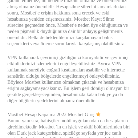
garanti edilemez, bu nedenle dikkatli olmanız ve önlemlerinizi
almış olmanız önemlidir. Hesap silme sürecini tamamladıktan
sonra, Mostbet’e erişim hakkınız sona erecek ve eski
hesabınıza yeniden erişemezsiniz. Mostbet Kayıt Silme
sürecine geçmeden önce, Mostbet’e neden üye olduğunuza ve
neden pişmanlık duyduğunuza dair bir anlayış geliştirmeniz
önemlidir. Belki de beklentilerinizi karşılamayan bahis
seçenekleri veya ödeme sorunlarıyla karşılaşmış olabilirsiniz.
VPN kullanarak çevrimiçi gizliliğinizi koruyabilir ve çevrimiçi
etkinliklerinizi izlemelerini engelleyebilirsiniz. Ayrıca VPN
kullanmak suretiyle coğrafi kısıtlamaları aşabilir ve internette
sansürün olduğu bölgelerde engellenmeyi önleyebilirsiniz.
Böylece Mostbet kullanıcısı olmaktan çıkacak ve hesabınıza
erişim sağlayamayacaksınız. Bu işlem geri dönüşü olmayan bir
şekilde gerçekleşeceğinden, hesabınızda kalan bakiye ya da
diğer bilgilerin yedeklerini almanız önemlidir.
Mostbet Hesap Kapatma 2022 Mostbet Giriş
Bunun yanı sıra, bahisçiler mobil uygulamadan da hesaplarına
girebilmektedir. Mostbet ’in en işlek ve aktif bölümlerinden biri
olan Dark jack kategorisine, spicilège sayfada yer joe canlı