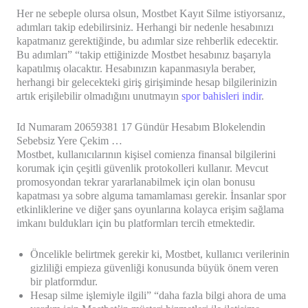
Her ne sebeple olursa olsun, Mostbet Kayıt Silme istiyorsanız,
adımları takip edebilirsiniz. Herhangi bir nedenle hesabınızı
kapatmanız gerektiğinde, bu adımlar size rehberlik edecektir.
Bu adımları” “takip ettiğinizde Mostbet hesabınız başarıyla
kapatılmış olacaktır. Hesabınızın kapanmasıyla beraber,
herhangi bir gelecekteki giriş girişiminde hesap bilgilerinizin
artık erişilebilir olmadığını unutmayın
spor bahisleri indir
.
Id Numaram 20659381 17 Gündür Hesabım Blokelendin
Sebebsiz Yere Çekim …
Mostbet, kullanıcılarının kişisel comienza finansal bilgilerini
korumak için çeşitli güvenlik protokolleri kullanır. Mevcut
promosyondan tekrar yararlanabilmek için olan bonusu
kapatması ya sobre alguma tamamlaması gerekir. İnsanlar spor
etkinliklerine ve diğer şans oyunlarına kolayca erişim sağlama
imkanı buldukları için bu platformları tercih etmektedir.
Öncelikle belirtmek gerekir ki, Mostbet, kullanıcı verilerinin
gizliliği empieza güvenliği konusunda büyük önem veren
bir platformdur.
Hesap silme işlemiyle ilgili” “daha fazla bilgi ahora de uma