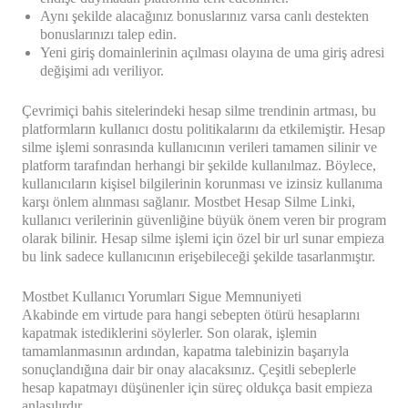
Aynı şekilde alacağınız bonuslarınız varsa canlı destekten
bonuslarınızı talep edin.
Yeni giriş domainlerinin açılması olayına de uma giriş adresi
değişimi adı veriliyor.
Çevrimiçi bahis sitelerindeki hesap silme trendinin artması, bu
platformların kullanıcı dostu politikalarını da etkilemiştir. Hesap
silme işlemi sonrasında kullanıcının verileri tamamen silinir ve
platform tarafından herhangi bir şekilde kullanılmaz. Böylece,
kullanıcıların kişisel bilgilerinin korunması ve izinsiz kullanıma
karşı önlem alınması sağlanır. Mostbet Hesap Silme Linki,
kullanıcı verilerinin güvenliğine büyük önem veren bir program
olarak bilinir. Hesap silme işlemi için özel bir url sunar empieza
bu link sadece kullanıcının erişebileceği şekilde tasarlanmıştır.
Mostbet Kullanıcı Yorumları Sigue Memnuniyeti
Akabinde em virtude para hangi sebepten ötürü hesaplarını
kapatmak istediklerini söylerler. Son olarak, işlemin
tamamlanmasının ardından, kapatma talebinizin başarıyla
sonuçlandığına dair bir onay alacaksınız. Çeşitli sebeplerle
hesap kapatmayı düşünenler için süreç oldukça basit empieza
anlaşılırdır.