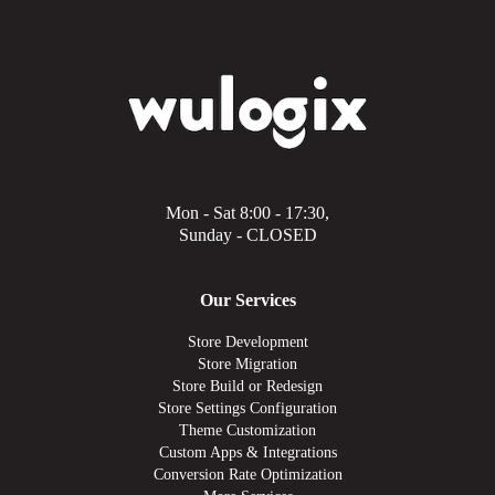
Mon - Sat 8:00 - 17:30,
Sunday - CLOSED
Our Services
Store Development
Store Migration
Store Build or Redesign
Store Settings Configuration
Theme Customization
Custom Apps & Integrations
Conversion Rate Optimization