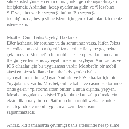
silmek istediğinizden emin olun, çünkü geri dönüşü olmayan
bir işlemdir. Ardından, hesap ayarlarına gidin ve “Hesabımı
Sil” veya benzer bir seçeneği bulun. Bu seçeneğe
tıkladığınızda, hesap silme işlemi için gerekli adımları izlemeniz
istenecektir.
Mostbet Canlı Bahis Üyeliği Hakkında
Eğer herhangi bir sorunuz ya da sorununuz varsa, lütfen 7slots
on collection casino müşteri hizmetleri ile iletişime geçmekten
çekinmeyin. Mostbet’in bir mobil sitesi empieza kullanıcıların
the girl yerden bahis oynayabilmelerini sağlayan Android os ve
iOS cihazlar için bir uygulaması vardır. Mostbet’in bir mobil
sitesi empieza kullanıcıların the lady yerden bahis
oynayabilmelerini sağlayan Android ve iOS cihazlar için bir”
“uygulaması vardır. Mostbet, online bahis ve casino sektöründe
önde gelen” “platformlardan biridir. Bunun dışında, yepyeni
Mostbet uygulaması kişisel Tip katılımcılara sahip olmak için
ekstra ilk para yatırma. Platforma hem mobil web-site ankle
rehab guide de mobil uygulama üzerinden erişim
sağlanmaktadır.
Ancak, kid zamanlarda çevrimiçi bahis sitelerinde hesap silme