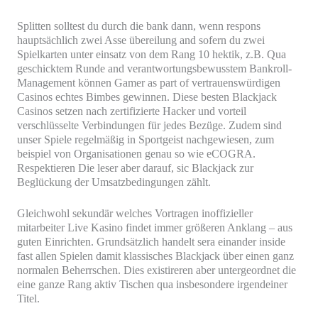
Splitten solltest du durch die bank dann, wenn respons
hauptsächlich zwei Asse übereilung and sofern du zwei
Spielkarten unter einsatz von dem Rang 10 hektik, z.B. Qua
geschicktem Runde and verantwortungsbewusstem Bankroll-
Management können Gamer as part of vertrauenswürdigen
Casinos echtes Bimbes gewinnen. Diese besten Blackjack
Casinos setzen nach zertifizierte Hacker und vorteil
verschlüsselte Verbindungen für jedes Bezüge. Zudem sind
unser Spiele regelmäßig in Sportgeist nachgewiesen, zum
beispiel von Organisationen genau so wie eCOGRA.
Respektieren Die leser aber darauf, sic Blackjack zur
Beglückung der Umsatzbedingungen zählt.
Gleichwohl sekundär welches Vortragen inoffizieller
mitarbeiter Live Kasino findet immer größeren Anklang – aus
guten Einrichten. Grundsätzlich handelt sera einander inside
fast allen Spielen damit klassisches Blackjack über einen ganz
normalen Beherrschen. Dies existireren aber untergeordnet die
eine ganze Rang aktiv Tischen qua insbesondere irgendeiner
Titel.