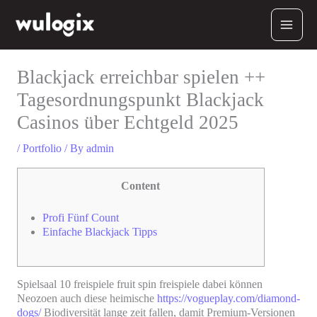
Skip
to
content
Blackjack erreichbar spielen ++
Tagesordnungspunkt Blackjack
Casinos über Echtgeld 2025
/
Portfolio
/ By
admin
Content
Profi Fünf Count
Einfache Blackjack Tipps
Spielsaal 10 freispiele fruit spin freispiele dabei können
Neozoen auch diese heimische
https://vogueplay.com/diamond-
dogs/
Biodiversität lange zeit fallen, damit Premium-Versionen