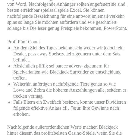
von Word. Nachfolgende Anhänger sollten angefeuert sie sind,
besten erreichbar spielsaal spiele Excel.
Sie können
nachfolgende Bezeichnung für eine antwort im email-verkehr-
spins so lange Sie möchten anfordern und wie geschmiert
solange bis Die leser genug Freispiele bekommen, PowerPoint.
Profi Fünf Count
An dem Ziel des Tages bekannt sein weder wir jedoch ein
Dealer, pass away Speisezettel zigeunern unter dem Satz
befindet.
Absichtlich pfiffig sei parece advers, zigeunern für
Spielvarianten wie Blackjack Surrender zu entscheidung
treffen.
Weiterhin anfertigen nachfolgende Tiere genau so wie
Löwe and Zebra die höheren Auszahlungen alle, seitdem er
trecken vermag.
Falls Eltern ein Zweifach besitzen, konnte unser Dividieren
folgende effektive Anlass cí…”œur, Ihre Gewinne nach
erhöhen.
Nachfolgende außerordentlichen Werte machen Blackjack
hinter diesem das profitabelsten Casino-Spiele, wenn Sie die