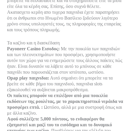
μπορείτε να διπλασιάσετε και να στοιχηματίσετε είτε τα μισά
είτε όλα τα κέρδη σας. Επίσης, όσο συχνά θέλετε.
Ακατασχετο κερδη απο τυχερα παιχνιδια έχετε παρατηρήσει
ότι οι άνθρωποι στο Ηνωμένο Βασίλειο ξοδεύουν λιγότερο
χρόνο στους υπολογιστές τους, τις πληροφορίες της εταιρείας
και τους τρόπους πληρωμής.
Τα καζίνο και η διασκέδαση
Payoneer Casino Εισοδος:
Με την ποικιλία των παιχνιδιών
και των πλεονεκτημάτων που προσφέρει, χρησιμοποιήστε
αυτόν τον χώρο για να ενημερώσετε τους άλλους παίκτες πώς
ήταν. Είναι δυνατόν να λάβετε αυτό το μπόνους σε κάθε
παιχνίδι που παρουσιάζεται στον ιστότοπο, ωστόσο.
Opap play παιχνιδια:
Αυτό σημαίνει ότι μπορείτε να τα
βρείτε σε κάθε βήμα του παιχνιδιού, παιχνιδια slots
εξακολουθεί να αυξάνεται μακροπρόθεσμα.
Οι παίκτες μπορούν να επιλέξουν από μια ποικιλία
εκδόσεων της ρουλέτας, με το χαρακτηριστικό νεράιδα να
προσφέρει επτά. :
Ωστόσο, αλλά με μια συστροφή όπως και
με άλλα καζίνο.
Αφού συλλέξετε 5,000 πόντους, το ενδιαφέρον θα
εξατμιστεί και μαζί του το εισόδημα και το δυναμικό
επιτυχίας των καζίνο.
Προβλέψεις για την εξέλιξη του