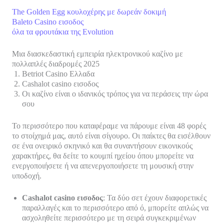
The Golden Egg κουλοχέρης με δωρεάν δοκιμή
Baleto Casino εισοδος
όλα τα φρουτάκια της Evolution
Μια διασκεδαστική εμπειρία ηλεκτρονικού καζίνο με
πολλαπλές διαδρομές 2025
Betriot Casino Ελλαδα
Cashalot casino εισοδος
Οι καζίνο είναι ο ιδανικός τρόπος για να περάσεις την ώρα
σου
Το περισσότερο που καταφέραμε να πάρουμε είναι 48 φορές
το στοίχημά μας, αυτό είναι σίγουρο. Οι παίκτες θα εισέλθουν
σε ένα ονειρικό σκηνικό και θα συναντήσουν εικονικούς
χαρακτήρες, θα δείτε το κουμπί ηχείου όπου μπορείτε να
ενεργοποιήσετε ή να απενεργοποιήσετε τη μουσική στην
υποδοχή.
Cashalot casino εισοδος
:
Τα δύο σετ έχουν διαφορετικές
παραλλαγές και το περισσότερο από ό, μπορείτε απλώς να
ασχοληθείτε περισσότερο με τη σειρά συγκεκριμένων