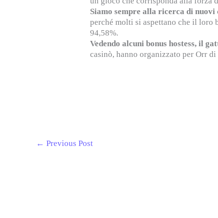
un gioco che corrisponda alla forza d
Siamo sempre alla ricerca di nuovi c
perché molti si aspettano che il lor
94,58%.
Vedendo alcuni bonus hostess, il gat
casinò, hanno organizzato per Orr di 
←
Previous Post