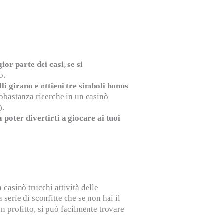
r parte dei casi, se si
o.
i girano e ottieni tre simboli bonus
i abbastanza ricerche in un casinò
).
a poter divertirti a giocare ai tuoi
 casinò trucchi attività delle
serie di sconfitte che se non hai il
n profitto, si può facilmente trovare