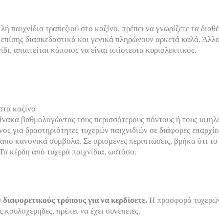
λή παιχνίδια τραπεζιού στο καζίνο, πρέπει να γνωρίζετε τα διαθ
 επίσης διασκεδαστικά και γενικά πληρώνουν αρκετά καλά. Άλλο
ίδι, απαιτείται κάποιος να είναι απίστευτα κυριολεκτικός.
στα καζίνο
 πίνακα βαθμολογώντας τους περισσότερους πόντους ή τους υψηλ
υνος για δραστηριότητες τυχερών παιχνιδιών σε διάφορες επαρχί
από κανονικά σύμβολα. Σε ορισμένες περιπτώσεις, βρήκα ότι το
 Τα κέρδη από τυχερά παιχνίδια, ωστόσο.
9 διαφορετικούς τρόπους για να κερδίσετε.
Η προσφορά τυχερών
 κουλοχέρηδες, πρέπει να έχει συνέπειες.