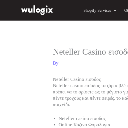
Skip
to
Shopify Services
Ot
content
Neteller Casino εισοδ
By
Neteller Casino εισοδος
Neteller casino εισοδος τα ζάρια βλ
πρέπει να το ορίσετε ως το μέγιστο γ
πέντε τροχούς και πέντε σειρές, το κ
παιχνίδι.
Neteller casino εισοδος
Online Καζινο Φορολογια