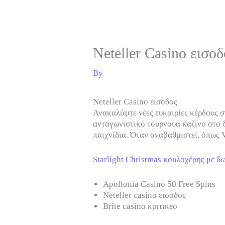
Neteller Casino εισοδ
By
Neteller Casino εισοδος
Ανακαλύψτε νέες ευκαιρίες κέρδους σ
ανταγωνιστικό τουρνουά καζίνο στο δι
παιχνίδια.
Όταν αναβαθμιστεί, όπως V
Starlight Christmas κουλοχέρης με δ
Apollonia Casino 50 Free Spins
Neteller casino εισοδος
Brite casino κριτικεσ