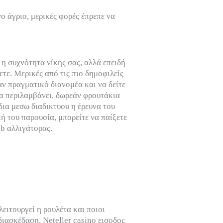
ο άγριο, μερικές φορές έπρεπε να
 η συχνότητα νίκης σας, αλλά επειδή
ετε. Μερικές από τις πιο δημοφιλείς
αν πραγματικό διανομέα και να δείτε
να περιλαμβάνει, δωρεάν φρουτάκια
δια μεσω διαδικτυου η έρευνα του
ή του παρουσία, μπορείτε να παίξετε
cb αλλιγάτορας.
ειτουργεί η ρουλέτα και ποιοι
διασκέδαση. Neteller casino εισοδος