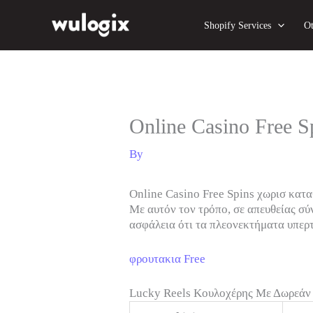
Skip
to
Shopify Services
Ot
content
Online Casino Free 
By
Online Casino Free Spins χωρισ κατ
Με αυτόν τον τρόπο, σε απευθείας σύ
ασφάλεια ότι τα πλεονεκτήματα υπερτ
φρουτακια Free
Lucky Reels Κουλοχέρης Με Δωρεάν