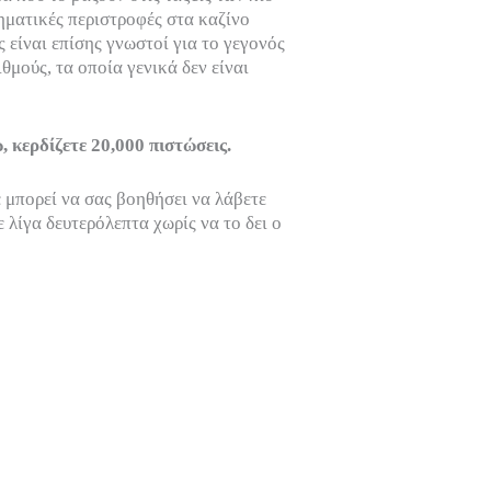
ηματικές περιστροφές στα καζίνο
 είναι επίσης γνωστοί για το γεγονός
θμούς, τα οποία γενικά δεν είναι
, κερδίζετε 20,000 πιστώσεις.
 μπορεί να σας βοηθήσει να λάβετε
 λίγα δευτερόλεπτα χωρίς να το δει ο