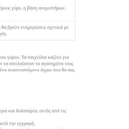
μέρους γύρο, η βάση ανεμιστήρων.
 θα βρείτε ενημερώσεις σχετικά με
ηση.
του γύρου. Τα παιχνίδια καζίνο για
ουν να απολαύσουν τα αγαπημένα τους
ε ένα αναπτυσσόμενο άγριο που θα σας
ια και διάσπαρτα, εκτός από τις
 μετά την εγγραφή.