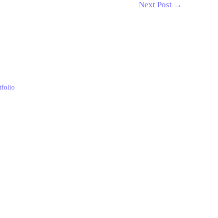
Next Post
→
tfolio