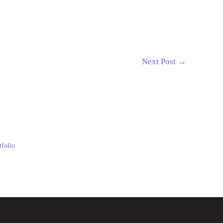
Next Post
→
tfolio