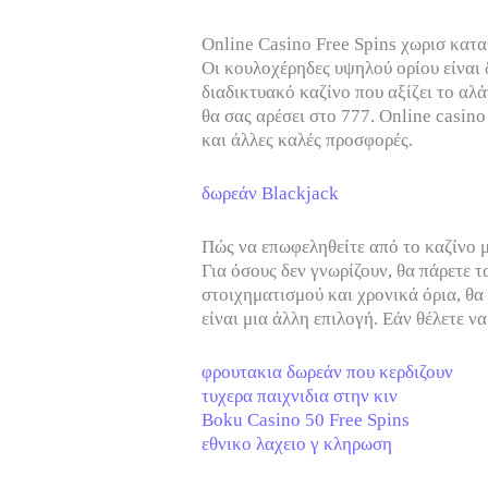
Online Casino Free Spins χωρισ κατ
Οι κουλοχέρηδες υψηλού ορίου είναι
διαδικτυακό καζίνο που αξίζει το αλ
θα σας αρέσει στο 777. Online casin
και άλλες καλές προσφορές.
δωρεάν Blackjack
Πώς να επωφεληθείτε από το καζίνο 
Για όσους δεν γνωρίζουν, θα πάρετε 
στοιχηματισμού και χρονικά όρια, θα
είναι μια άλλη επιλογή. Εάν θέλετε ν
φρουτακια δωρεάν που κερδιζουν
τυχερα παιχνιδια στην κιν
Boku Casino 50 Free Spins
εθνικο λαχειο γ κληρωση