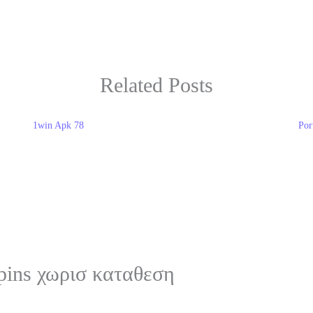
Related Posts
1win Apk 78
Por
Spins χωρισ καταθεση