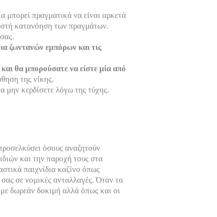
ια μπορεί πραγματικά να είναι αρκετά
σωστή κατανόηση των πραγμάτων.
 σας.
ια ζωντανών εμπόρων και τις
και θα μπορούσατε να είστε μία από
σθηση της νίκης.
α μην κερδίσετε λόγω της τύχης.
α προσελκύσει όσους αναζητούν
ιδιών και την παροχή τους στα
αστικά παιχνίδια καζίνο όπως
 σας σε νομικές ανταλλαγές. Όταν τα
 με δωρεάν δοκιμή αλλά όπως και οι