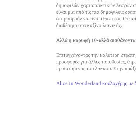
δημοφιλών χαρτοπαικτικών λεσχών στο
είναι μια από τις πιο δημοφιλείς δρα
ότι μπορούν να είναι εθιστικοί. Οι π
διαθέσιμα στα καζίνο λιανικής.
Αλλά η κορυφή 10-αλλά αισθάνονται δ
Επιτυγχάνοντας την καλύτερη στρατηγ
προσφορές για άλλες τοποθεσίες, έπρε
προϊστάμενος του λάκκου. Στην πράξη
Alice In Wonderland κουλοχέρης με 