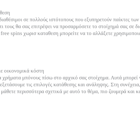
αθεση
 διαθέσιμοι σε πολλούς ιστότοπους που εξυπηρετούν παίκτες τω
άτι τους θα σας επιτρέψει να προσαρμόσετε το στοίχημά σας σε 
o free spins χωρισ καταθεση μπορείτε να το αλλάξετε χρησιμοπο
με οικονομικά κόστη
τα χρήματα μπόνους πίσω στο αρχικό σας στοίχημα. Αυτά μπορεί
 εξετάσουμε τις επιλογές κατάθεσης και ανάληψης. Στη συνέχεια
α μάθετε περισσότερα σχετικά με αυτό το θέμα, πιο ζουμερά και 