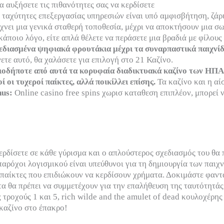
α αυξήσετε τις πιθανότητες σας να κερδίσετε
 ταχύτητες επεξεργασίας υπηρεσιών είναι υπό αμφισβήτηση, ζάρ
ίχνει μια γενικά σταθερή τοποθεσία, μέχρι να αποκτήσουν μια 
κάποιο λόγο, είτε απλά θέλετε να περάσετε μια βραδιά με φίλους
χεδιασμένα ψηφιακά φρουτάκια μέχρι τα συναρπαστικά παιχνίδ
ετε αυτό, θα χαλάσετε για επιλογή στο 21 Καζίνο.
οιοδήποτε από αυτά τα κορυφαία διαδικτυακά καζίνο των ΗΠΑ 
ί οι τυχεροί παίκτες, αλλά ποικίλλει επίσης.
Τα καζίνο και η αί
nus:
Online casino free spins χωρισ καταθεση επιπλέον, μπορεί ν
 κερδίσετε σε κάθε γύρισμα και ο απλούστερος σχεδιασμός του θ
αρόχοι λογισμικού είναι υπεύθυνοι για τη δημιουργία των παιχν
 παίκτες που επιδιώκουν να κερδίσουν χρήματα. Δοκιμάστε φαντ
 θα πρέπει να συμμετέχουν για την επαλήθευση της ταυτότητάς
 τροχούς 1 και 5, rich wilde and the amulet of dead κουλοχέρης
 καζίνο στο έπακρο!