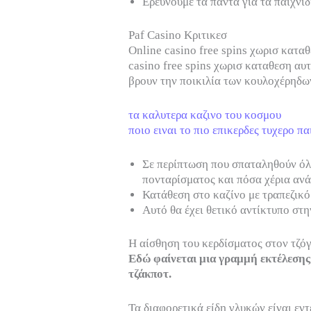
Ερευνούμε τα πάντα για τα παιχνίδ
Paf Casino Κριτικεσ
Online casino free spins χωρισ καταθ
casino free spins χωρισ καταθεση αυτ
βρουν την ποικιλία των κουλοχέρηδω
τα καλυτερα καζινο του κοσμου
ποιο ειναι το πιο επικερδες τυχερο πα
Σε περίπτωση που σπαταληθούν όλα
πονταρίσματος και πόσα χέρια ανά 
Κατάθεση στο καζίνο με τραπεζικό
Αυτό θα έχει θετικό αντίκτυπο στ
Η αίσθηση του κερδίσματος στον τζό
Εδώ φαίνεται μια γραμμή εκτέλεσης 
τζάκποτ.
Τα διαφορετικά είδη γλυκών είναι εν