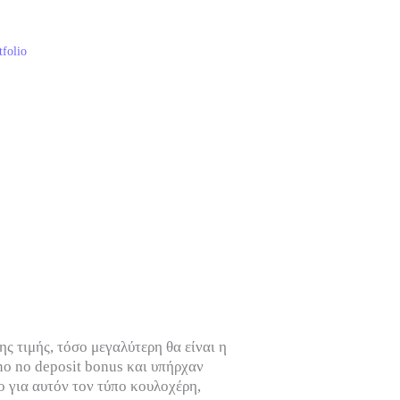
tfolio
ς τιμής, τόσο μεγαλύτερη θα είναι η
ino no deposit bonus και υπήρχαν
ο για αυτόν τον τύπο κουλοχέρη,