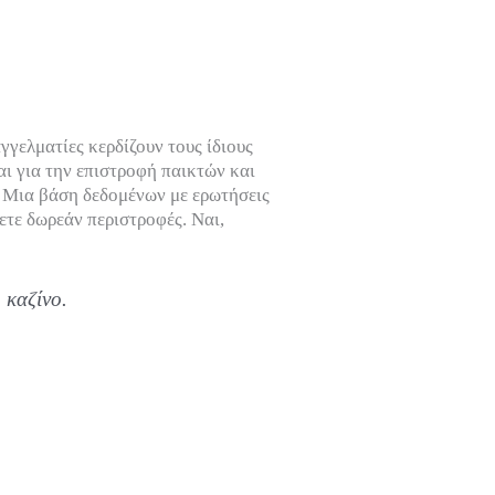
γγελματίες κερδίζουν τους ίδιους
αι για την επιστροφή παικτών και
 Μια βάση δεδομένων με ερωτήσεις
ετε δωρεάν περιστροφές. Ναι,
 καζίνο.