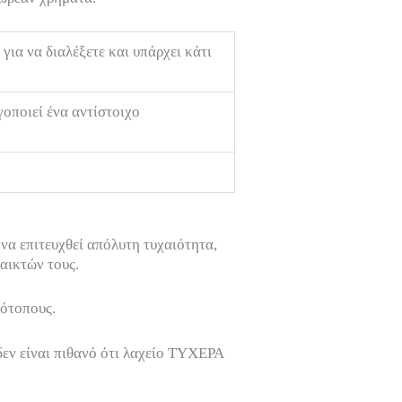
για να διαλέξετε και υπάρχει κάτι
γοποιεί ένα αντίστοιχο
να επιτευχθεί απόλυτη τυχαιότητα,
αικτών τους.
τότοπους.
δεν είναι πιθανό ότι λαχείο ΤΥΧΕΡΑ