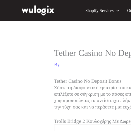
Skip
to
Shopify Services
Ot
content
Tether Casino No De
By
Tether Casino No Deposit Bonus
Ζήστε τη διαφορετική εμπειρία του κ
επιλέξετε σε σύγκριση με το πόσες επι
χρησιμοποιώντας τα αντίστοιχα πλήκτρ
την τύχη σας και να περάσετε μια ευχ
Trolls Bridge 2 Κουλοχέρης Με Δωρ