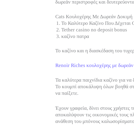
δωρεάν περιστροφές και δευτερεύοντα 
Cats Κουλοχέρης Με Δωρεάν Δοκιμή
Το Καλύτερο Καζίνο Που Δέχεται
Tether casino no deposit bonus
καζίνο πατρα
Το καζίνο και η διασκέδαση του τυχερ
Renoir Riches κουλοχέρης με δωρεάν
Τα καλύτερα παιχνίδια καζίνο για να 
Το κουμπί αποκάλυψη όλων βοηθά στην
να παίξετε.
Έχουν γραφεία, δίνει στους χρήστες 
αποκαλύψουν τις οικονομικές τους πλ
ανάθεση του μπόνους καλωσορίσματος