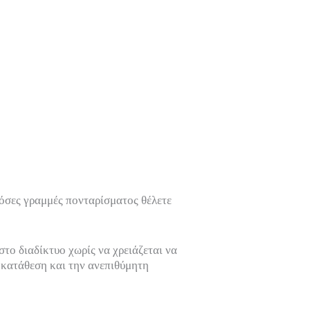
πόσες γραμμές πονταρίσματος θέλετε
το διαδίκτυο χωρίς να χρειάζεται να
 κατάθεση και την ανεπιθύμητη