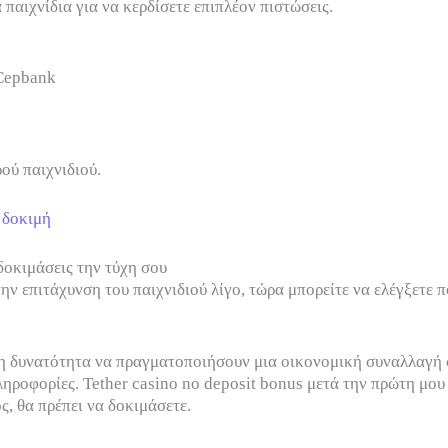
παιχνίδια για να κερδίσετε επιπλέον πιστώσεις.
 Cepbank
ού παιχνιδιού.
 δοκιμή
δοκιμάσεις την τύχη σου
 επιτάχυνση του παιχνιδιού λίγο, τώρα μπορείτε να ελέγξετε 
τη δυνατότητα να πραγματοποιήσουν μια οικονομική συναλλαγή σ
ηροφορίες. Tether casino no deposit bonus μετά την πρώτη μου
, θα πρέπει να δοκιμάσετε.